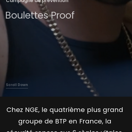
Campagne de prévention
Contact
Boulettes Proof
Scroll Down
Chez
NGE,
le
quatrième
plus
grand
groupe
de
BTP
en
France,
la