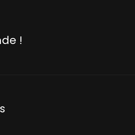
de !
s